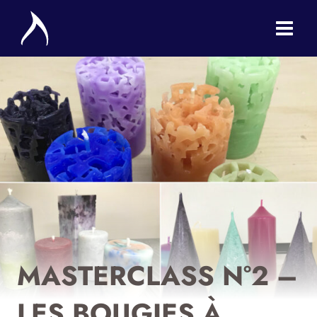
Aller
au
contenu
MASTERCLASS N°2 –
LES BOUGIES À