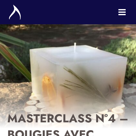
Aller
au
contenu
MASTERCLASS N°4 –
BOUGIES AVEC