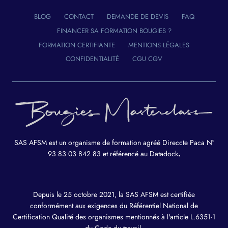
t
BLOG
CONTACT
DEMANDE DE DEVIS
FAQ
FINANCER SA FORMATION BOUGIES ?
o
FORMATION CERTIFIANTE
MENTIONS LÉGALES
i
CONFIDENTIALITÉ
CGU CGV
r
e
SAS AFSM est un organisme de formation agréé Direccte Paca N°
93 83 03 842 83 et référencé au Datadock
.
Depuis le 25 octobre 2021, la SAS AFSM est certifiée
conformément aux exigences du Référentiel National de
Certification Qualité des organismes mentionnés à l'article L.6351-1