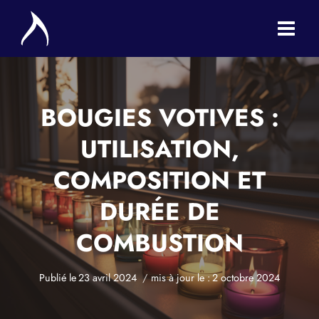
Aller
au
contenu
BOUGIES VOTIVES :
UTILISATION,
COMPOSITION ET
DURÉE DE
COMBUSTION
Publié le
23 avril 2024
mis à jour le :
2 octobre 2024