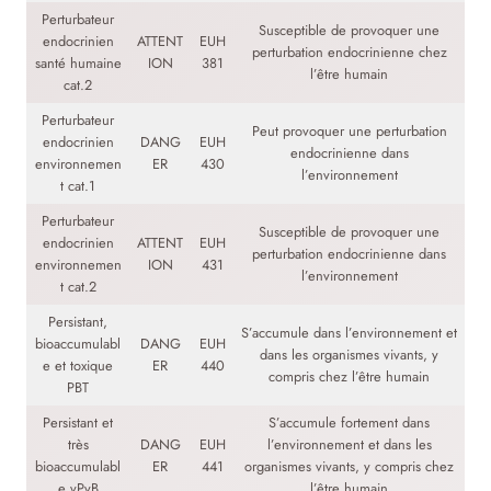
Perturbateur
Susceptible de provoquer une
endocrinien
ATTENT
EUH
perturbation endocrinienne chez
santé humaine
ION
381
l’être humain
cat.2
Perturbateur
Peut provoquer une perturbation
endocrinien
DANG
EUH
endocrinienne dans
environnemen
ER
430
l’environnement
t cat.1
Perturbateur
Susceptible de provoquer une
endocrinien
ATTENT
EUH
perturbation endocrinienne dans
environnemen
ION
431
l’environnement
t cat.2
Persistant,
S’accumule dans l’environnement et
bioaccumulabl
DANG
EUH
dans les organismes vivants, y
e et toxique
ER
440
compris chez l’être humain
PBT
Persistant et
S’accumule fortement dans
très
DANG
EUH
l’environnement et dans les
bioaccumulabl
ER
441
organismes vivants, y compris chez
e vPvB
l’être humain