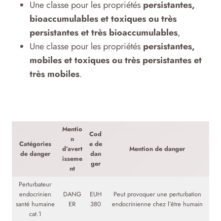
Une classe pour les propriétés
persistantes,
bioaccumulables et toxiques ou très
persistantes et très bioaccumulables
,
Une classe pour les propriétés
persistantes,
mobiles et toxiques ou très persistantes et
très mobiles
.
Mentio
Cod
n
Catégories
e de
d’avert
Mention de danger
de danger
dan
isseme
ger
nt
Perturbateur
endocrinien
DANG
EUH
Peut provoquer une perturbation
santé humaine
ER
380
endocrinienne chez l’être humain
cat.1