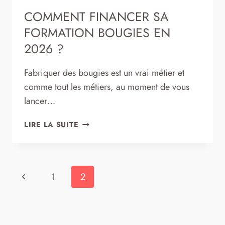
COMMENT FINANCER SA
FORMATION BOUGIES EN
2026 ?
Fabriquer des bougies est un vrai métier et
comme tout les métiers, au moment de vous
lancer…
COMMENT
LIRE LA SUITE
FINANCER
SA
FORMATION
BOUGIES
NAVIGATION
Page
1
2
EN
DE
2026
précédente
?
PAGE